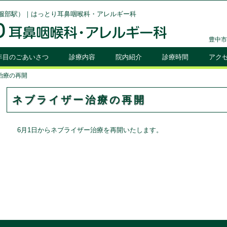
服部駅）｜はっとり耳鼻咽喉科・アレルギー科
豊中市
0年目のごあいさつ
診療内容
院内紹介
診療時間
アク
治療の再開
ネブライザー治療の再開
6月1日からネブライザー治療を再開いたします。