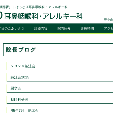
服部駅）｜はっとり耳鼻咽喉科・アレルギー科
豊中市
0年目のごあいさつ
診療内容
院内紹介
診療時間
アク
院長ブログ
２０２６納涼会
納涼会2025
慰労会
初眼科受診
R5年7月 納涼会